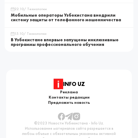
22.10/ Технологии
Мобильные операторы Узбекистана внедрили
систему защиты от телефонного мошенничества
15.10/ Технологии
В Узбекистане впервые запущены инклюзивные
программы профессионального обучения
INFO UZ
Реклама
Контакты редакции
Предложить новость
©2023 Новости Узбекистана - Info Uz.
Использование материалов сайта разрешается в
любом объеме с обязательным указанием активной