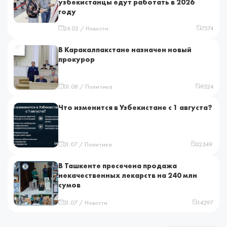
узбекистанцы едут работать в 2026
году
24.02 / Новости
7574
В Каракалпакстане назначен новый
прокурор
01.08 / Политика
9324
Что изменится в Узбекистане с 1 августа?
31.07 / Политика
32349
В Ташкенте пресечена продажа
некачественных лекарств на 240 млн
сумов
31.07 / Новости
14297