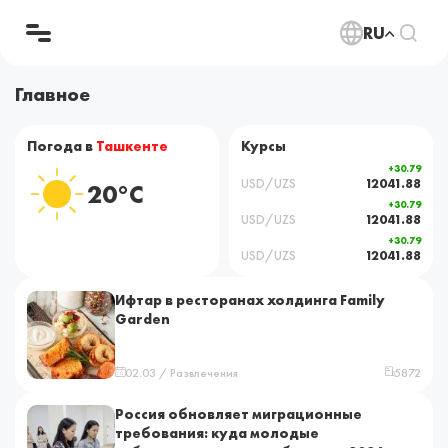
RU
Главное
Погода в
Ташкенте
Курсы
+30.79
USD/UZS
12041.88
20°C
+30.79
USD/UZS
12041.88
+30.79
USD/UZS
12041.88
Ифтар в ресторанах холдинга Family
Garden
02.03 / Развлечения
5872
Россия обновляет миграционные
требования: куда молодые