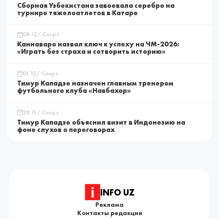
Сборная Узбекистана завоевала серебро на
турнире тяжелоатлетов в Катаре
08.12/ Спорт
Каннаваро назвал ключ к успеху на ЧМ-2026:
«Играть без страха и сотворить историю»
01.12/ Спорт
Тимур Кападзе назначен главным тренером
футбольного клуба «Навбахор»
28.11/ Спорт
Тимур Кападзе объяснил визит в Индонезию на
фоне слухов о переговорах
INFO UZ
Реклама
Контакты редакции