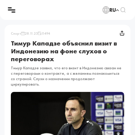
RU
Спорт
28.11.25
11494
Тимур Кападзе объяснил визит в
Индонезию на фоне слухов о
переговорах
Тимур Кападзе заявил, что его визит в Индонезию связан не
с переговорами о контракте, а с желанием познакомиться
со страной. Слухи о назначении продолжают
циркулировать.