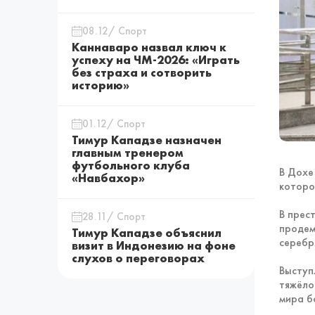
08.12/ Спорт
Каннаваро назвал ключ к
успеху на ЧМ-2026: «Играть
без страха и сотворить
историю»
01.12/ Спорт
Тимур Кападзе назначен
главным тренером
футбольного клуба
В Дохе
«Навбахор»
которо
В прес
28.11/ Спорт
продем
Тимур Кападзе объяснил
серебр
визит в Индонезию на фоне
слухов о переговорах
Выступ
тяжёло
мира б