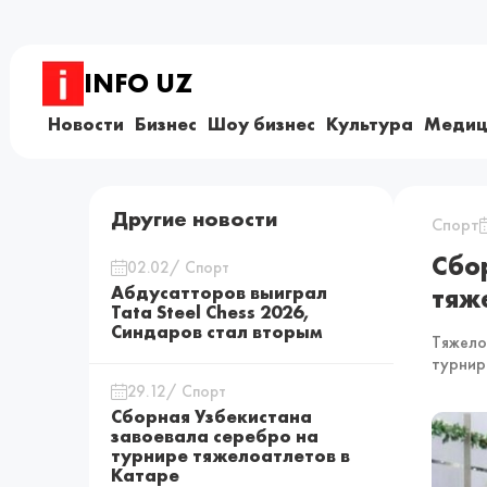
INFO UZ
Новости
Бизнес
Шоу бизнес
Культура
Медиц
Другие новости
Спорт
Сбо
02.02/ Спорт
Абдусатторов выиграл
тяж
Tata Steel Chess 2026,
Синдаров стал вторым
Тяжело
турнир
29.12/ Спорт
Сборная Узбекистана
завоевала серебро на
турнире тяжелоатлетов в
Катаре