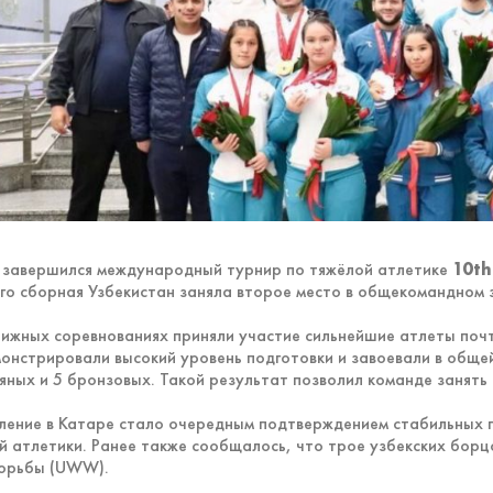
 завершился международный турнир по тяжёлой атлетике
10th
го сборная
Узбекистан
заняла второе место в общекомандном 
тижных соревнованиях приняли участие сильнейшие атлеты почт
онстрировали высокий уровень подготовки и завоевали в общей
яных и 5 бронзовых. Такой результат позволил команде занять
ление в Катаре стало очередным подтверждением стабильных 
й атлетики. Ранее также сообщалось, что трое узбекских борц
орьбы (UWW).