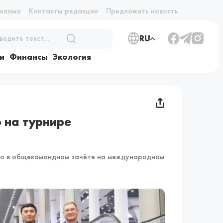
еклама
Контакты редакции
Предложить новость
RU
и
Финансы
Экология
 на турнире
сто в общекомандном зачёте на международном