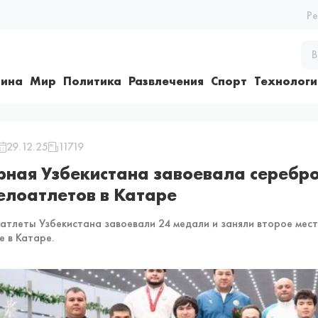
Р
ина
Мир
Политика
Развлечения
Спорт
Технологи
29.12.25
11719
рная Узбекистана завоевала серебро
елоатлетов в Катаре
атлеты Узбекистана завоевали 24 медали и заняли второе ме
е в Катаре.