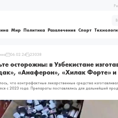
Р
ина
Мир
Политика
Развлечения
Спорт
Технологи
ина
06.02.24
23038
ьте осторожны: в Узбекистане изгот
дак», «Анаферон», «Хилак Форте» и
лось, что контрафактные лекарственные средства изготавлива
лся с 2023 года. Препараты поставлялись для дальнейшей про