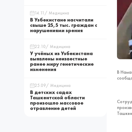
14.11/ Медицина
В Узбекистане насчитали
свыше 25,5 тыс. граждан с
нарушениями зрения
22.10/ Медицина
У учёных из Узбекистана
выявлены неизвестные
ранее миру генетические
изменения
В Нама
сообща
25.09/ Медицина
В детских садах
Ташкентской области
Сотруд
произошло массовое
произв
отравление детей
Ташкен