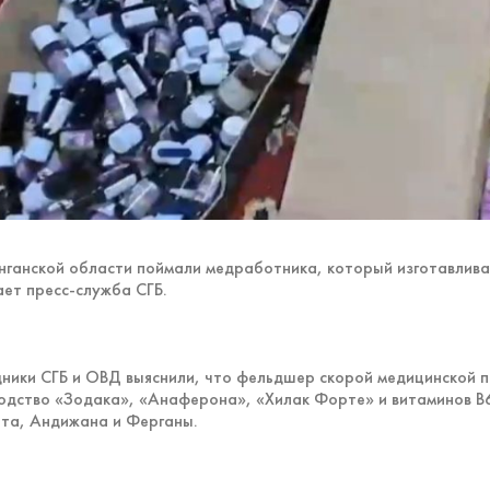
нганской области поймали медработника, который изготавлива
ет пресс-служба СГБ.
ники СГБ и ОВД выяснили, что фельдшер скорой медицинской 
одство «Зодака», «Анаферона», «Хилак Форте» и витаминов B6
та, Андижана и Ферганы.