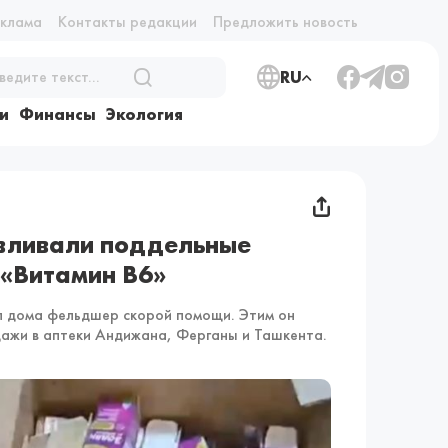
еклама
Контакты редакции
Предложить новость
RU
и
Финансы
Экология
авливали поддельные
 «Витамин В6»
л дома фельдшер скорой помощи. Этим он
дажи в аптеки Андижана, Ферганы и Ташкента.