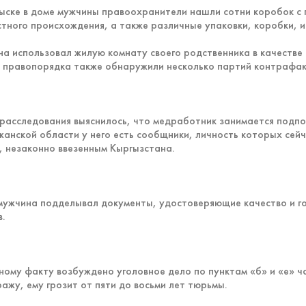
ыске в доме мужчины правоохранители нашли сотни коробок с 
стного происхождения, а также различные упаковки, коробки, и
а использовал жилую комнату своего родственника в качестве 
 правопорядка также обнаружили несколько партий контрафак
 расследования выяснилось, что медработник занимается подпо
жанской области у него есть сообщники, личность которых сей
, незаконно ввезенным Кыргызстана.
мужчина подделывал документы, удостоверяющие качество и г
в.
ному факту возбуждено уголовное дело по пунктам «б» и «е» ч
ражу, ему грозит от пяти до восьми лет тюрьмы.