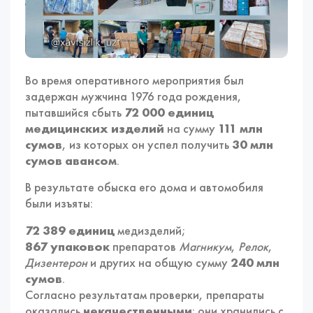
Во время оперативного мероприятия был
задержан мужчина 1976 года рождения,
пытавшийся сбыть
72 000 единиц
медицинских изделий
на сумму
111 млн
сумов
, из которых он успел получить
30 млн
сумов авансом
.
В результате обыска его дома и автомобиля
были изъяты:
72 389 единиц
медизделий;
867 упаковок
препаратов
Магникум
,
Релок
,
Дизентерон
и других на общую сумму
240 млн
сумов
.
Согласно результатам проверки, препараты
оказались
некачественными
: они хранились с