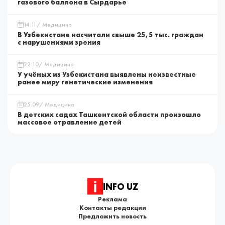
газового баллона в Сырдарье
14.11/ Медицина
В Узбекистане насчитали свыше 25,5 тыс. граждан
с нарушениями зрения
22.10/ Медицина
У учёных из Узбекистана выявлены неизвестные
ранее миру генетические изменения
25.09/ Медицина
В детских садах Ташкентской области произошло
массовое отравление детей
INFO UZ
Реклама
Контакты редакции
Предложить новость