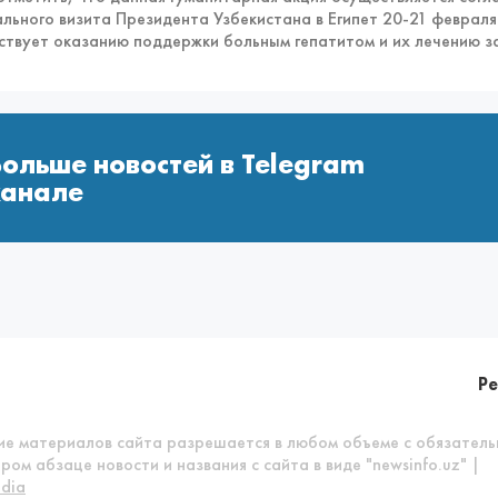
льного визита Президента Узбекистана в Египет 20-21 феврал
ствует оказанию поддержки больным гепатитом и их лечению за
Больше новостей в Telegram
канале
Р
ние материалов сайта разрешается в любом объеме с обязател
ром абзаце новости и названия с сайта в виде "newsinfo.uz" |
dia