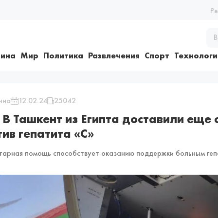
Р
ина
Мир
Политика
Развлечения
Спорт
Технологи
ина
12.02.24
25042
В Ташкент из Египта доставили еще
тив гепатита «С»
тарная помощь способствует оказанию поддержки больным гепа