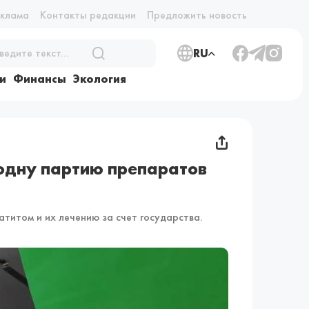
еклама
Контакты редакции
Предложить новость
RU
и
Финансы
Экология
 одну партию препаратов
титом и их лечению за счет государства.