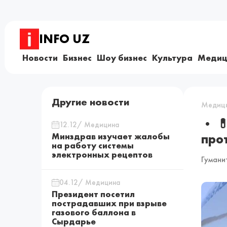
INFO UZ
Новости
Бизнес
Шоу бизнес
Культура
Медиц
Другие новости
Медиц
• 
12.12/ Медицина
Минздрав изучает жалобы
про
на работу системы
электронных рецептов
Гумани
04.12/ Медицина
Президент посетил
пострадавших при взрыве
газового баллона в
Сырдарье