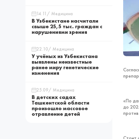
14.11/ Медицина
В Узбекистане насчитали
свыше 25,5 тыс. граждан с
нарушениями зрения
22.10/ Медицина
У учёных из Узбекистана
выявлены неизвестные
ранее миру генетические
Соглас
изменения
препар
25.09/ Медицина
В детских садах
«По да
Ташкентской области
до 202
произошло массовое
против
отравление детей
Стоит 