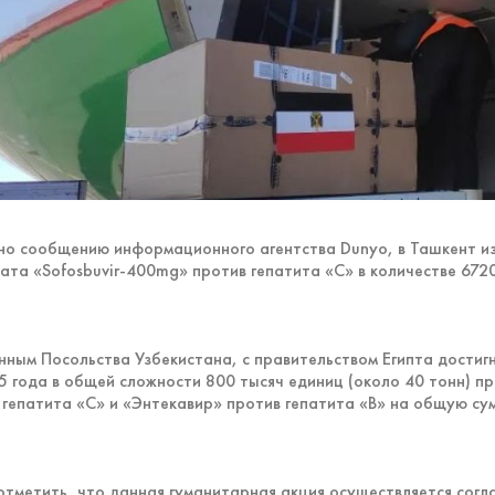
но сообщению информационного агентства Dunyo, в Ташкент из
ата «Sofosbuvir-400mg» против гепатита «С» в количестве 672
нным Посольства Узбекистана, с правительством Египта достиг
5 года в общей сложности 800 тысяч единиц (около 40 тонн) 
 гепатита «С» и «Энтекавир» против гепатита «В» на общую сум
отметить, что данная гуманитарная акция осуществляется согл