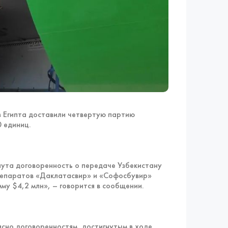
 Египта доставили четвертую партию
0 единиц.
нута договоренность о передаче Узбекистану
препаратов «Даклатасвир» и «Софосбувир»
му $4,2 млн», – говорится в сообщении.
асно договоренностям, достигнутым в ходе