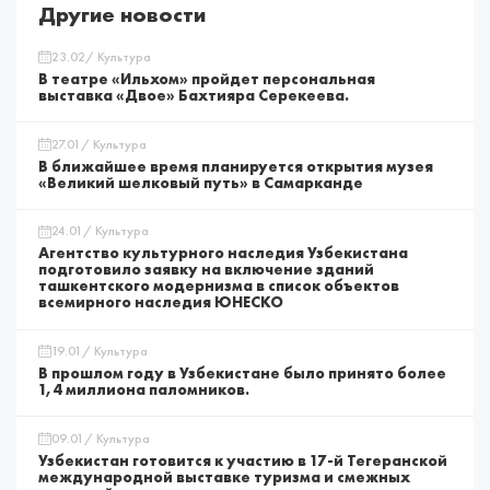
Другие новости
23.02/ Культура
В театре «Ильхом» пройдет персональная
выставка «Двое» Бахтияра Серекеева.
27.01/ Культура
В ближайшее время планируется открытия музея
«Великий шелковый путь» в Самарканде
24.01/ Культура
Агентство культурного наследия Узбекистана
подготовило заявку на включение зданий
ташкентского модернизма в список объектов
всемирного наследия ЮНЕСКО
19.01/ Культура
В прошлом году в Узбекистане было принято более
1,4 миллиона паломников.
09.01/ Культура
Узбекистан готовится к участию в 17-й Тегеранской
международной выставке туризма и смежных