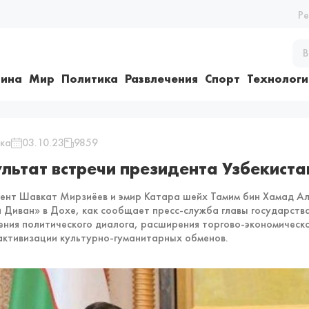
Р
ина
Мир
Политика
Развлечения
Спорт
Технологи
ка
03.10.23
9859
ультат встречи президента Узбекиста
ент Шавкат Мирзиёев и эмир Катара шейх Тамим бин Хамад Аль
 Диван» в Дохе, как сообщает пресс-служба главы государств
ения политического диалога, расширения торгово-экономическо
активизации культурно-гуманитарных обменов.