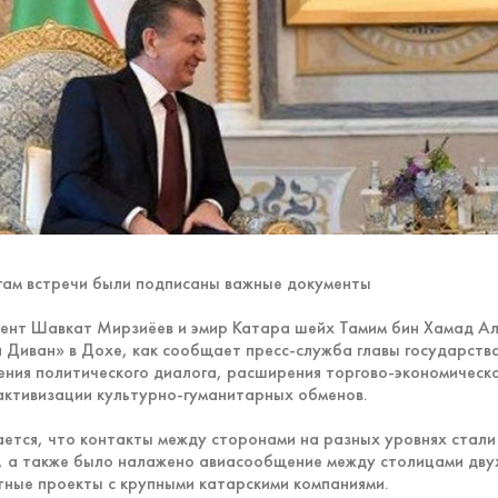
гам встречи были подписаны важные документы
ент Шавкат Мирзиёев и эмир Катара шейх Тамим бин Хамад Аль
 Диван» в Дохе, как сообщает пресс-служба главы государств
ения политического диалога, расширения торгово-экономическо
активизации культурно-гуманитарных обменов.
ется, что контакты между сторонами на разных уровнях стали
, а также было налажено авиасообщение между столицами двух
тные проекты с крупными катарскими компаниями.