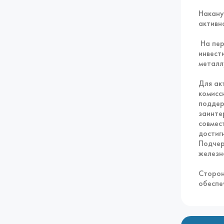
Накану
активн
На пер
инвест
металл
Для ак
комисс
поддер
заинте
совмес
достиг
Подчер
железн
Сторон
обеспе