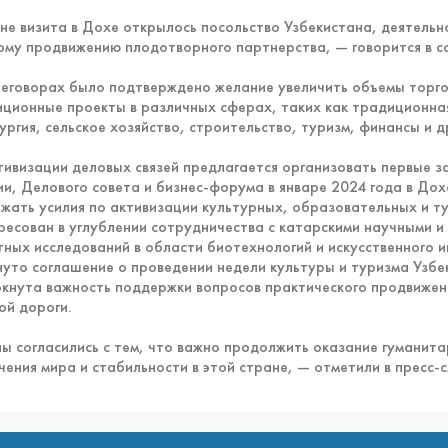
не визита в Дохе открылось посольство Узбекистана, деятель
ому продвижению плодотворного партнерства, — говорится в с
еговорах было подтверждено желание увеличить объемы торго
иционные проекты в различных сферах, таких как традиционная
ургия, сельское хозяйство, строительство, туризм, финансы и д
тивизации деловых связей предлагается организовать первые 
ии, Делового совета и бизнес-форума в январе 2024 года в До
жать усилия по активизации культурных, образовательных и ту
ресован в углублении сотрудничества с катарскими научными 
тных исследований в области биотехнологий и искусственного и
нуто соглашение о проведении недели культуры и туризма Узбе
кнута важность поддержки вопросов практического продвижен
ой дороги.
ы согласились с тем, что важно продолжить оказание гуманит
чения мира и стабильности в этой стране, — отметили в пресс-