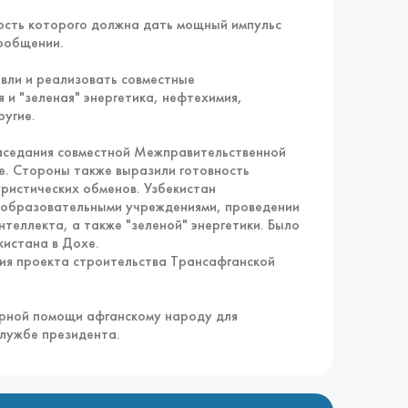
ность которого должна дать мощный импульс
ообщении.
вли и реализовать совместные
 и "зеленая" энергетика, нефтехимия,
ругие.
заседания совместной Межправительственной
хе. Стороны также выразили готовность
ристических обменов. Узбекистан
и образовательными учреждениями, проведении
нтеллекта, а также "зеленой" энергетики. Было
кистана в Дохе.
ия проекта строительства Трансафганской
арной помощи афганскому народу для
службе президента.