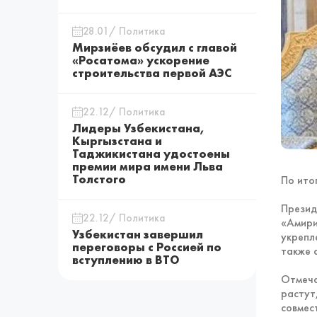
28.01/ Политика
Мирзиёев обсудил с главой
«Росатома» ускорение
строительства первой АЭС
22.12/ Политика
Лидеры Узбекистана,
Кыргызстана и
Таджикистана удостоены
премии мира имени Льва
Толстого
По ито
Презид
22.12/ Политика
«Амири
Узбекистан завершил
укрепл
переговоры с Россией по
также 
вступлению в ВТО
Отмеча
растут
совмес