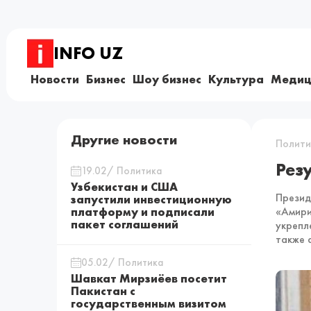
INFO UZ
Новости
Бизнес
Шоу бизнес
Культура
Медиц
Другие новости
Полити
Рез
19.02/ Политика
Узбекистан и США
Презид
запустили инвестиционную
платформу и подписали
«Амири
пакет соглашений
укрепл
также 
05.02/ Политика
Шавкат Мирзиёев посетит
Пакистан с
государственным визитом