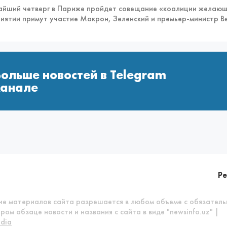
айший четверг в Париже пройдет совещание «коалиции желающи
иятии примут участие Макрон, Зеленский и премьер-министр В
Больше новостей в Telegram
канале
Р
ние материалов сайта разрешается в любом объеме с обязател
ром абзаце новости и названия с сайта в виде "newsinfo.uz" |
dia