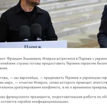
ент Франции Эмманюэль Макрон встретился в Париже с украинс
ропейские страны готовы предоставить Украине гарантии безоп
ения.
товы, — мы европейцы, — предложить Украине и украинцам гара
ан мир», — отметил Макрон, слова которого приводит агентство
тельном урегулировании конфликта, а не о временном прекраще
вам французского президента, подготовительная работа по об
 остаются «крайне конфиденциальными».