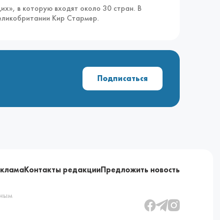
х», в которую входят около 30 стран. В
еликобритании Кир Стармер.
Подписаться
еклама
Контакты редакции
Предложить новость
ьным