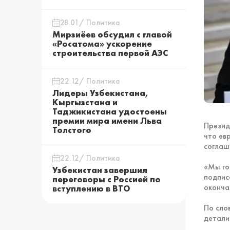
28.01/ Политика
Мирзиёев обсудил с главой
«Росатома» ускорение
строительства первой АЭС
22.12/ Политика
Лидеры Узбекистана,
Кыргызстана и
Таджикистана удостоены
премии мира имени Льва
Презид
Толстого
что ев
соглаш
22.12/ Политика
«Мы го
Узбекистан завершил
подпис
переговоры с Россией по
оконча
вступлению в ВТО
По сло
детали