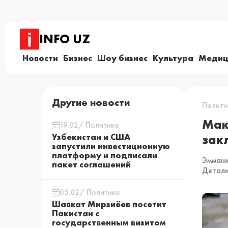
INFO UZ
Новости
Бизнес
Шоу бизнес
Культура
Медиц
Другие новости
Полити
Мак
19.02/ Политика
Узбекистан и США
зак
запустили инвестиционную
платформу и подписали
Эмманю
пакет соглашений
Детали
05.02/ Политика
Шавкат Мирзиёев посетит
Пакистан с
государственным визитом